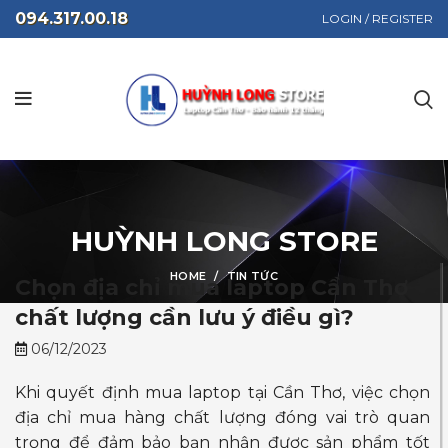
094.317.00.18
LOGIN / REGISTER
HUỲNH LONG STORE
HOME
TIN TỨC
Chọn địa chỉ mua laptop Cần Thơ
chất lượng cần lưu ý điều gì?
06/12/2023
Khi quyết định mua laptop tại Cần Thơ, việc chọn
địa chỉ mua hàng chất lượng đóng vai trò quan
trọng để đảm bảo bạn nhận được sản phẩm tốt