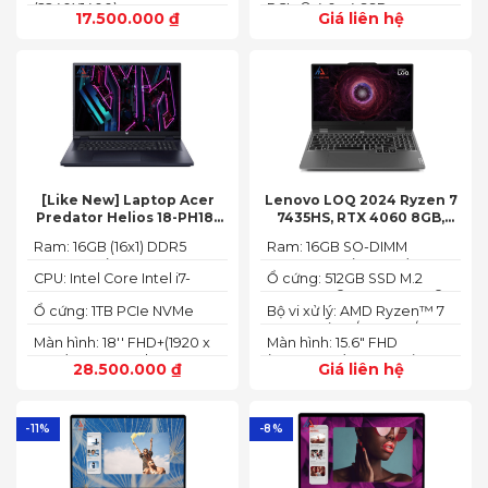
(2240X1400)
PCIe® 4.0 x4 SSD
17.500.000
₫
Giá liên hệ
[Like New] Laptop Acer
Lenovo LOQ 2024 Ryzen 7
Predator Helios 18-PH18-
7435HS, RTX 4060 8GB,
71-756U 2023(Core Intel i7-
16GB, 512GB, 15.6′ FHD IPS
Ram: 16GB (16x1) DDR5
Ram: 16GB SO-DIMM
13700HX, RTX 4060 8GB,
144Hz, 100% sRGB
4800MHz (2x SO-DIMM
DDR5-5600 (max 64)
16GB, SSD 1TB, 18″ FHD+
CPU: Intel Core Intel i7-
Ổ cứng: 512GB SSD M.2
socket, up to 32GB
165HZ)
13700HX 3.7 GHz up to 5.0
2242 PCIe® 4.0x4 NVMe®
SDRAM)
Ổ cứng: 1TB PCIe NVMe
Bộ vi xử lý: AMD Ryzen™ 7
GHz 30MB
(2 slots nvme)
SED SSD
74355HS (8C / 16T, 3.8 /
Màn hình: 18'' FHD+(1920 x
Màn hình: 15.6" FHD
5.1GHz, 8MB L2 / 16MB L3)
1200) 165 Hz In-plane
(1920x1080) IPS 300nits
28.500.000
₫
Giá liên hệ
Switching (IPS)
Anti-glare, 100% sRGB,
Technology; ComfyView
144Hz, G-SYNC®
-11%
-8%