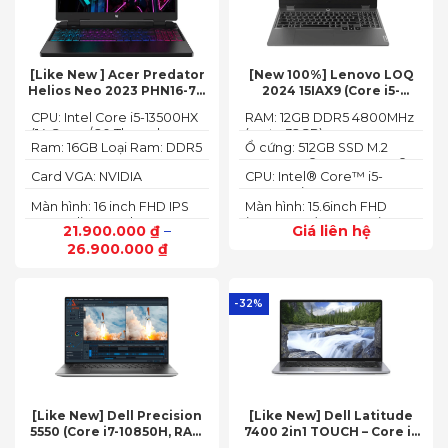
[Like New ] Acer Predator
[New 100%] Lenovo LOQ
Helios Neo 2023 PHN16-71-
2024 15IAX9 (Core i5-
54W3 (Core i5-13500HX,
12450HX, 12GB, 512GB, RTX
CPU: Intel Core i5-13500HX
RAM: 12GB DDR5 4800MHz
16GB, 512GB, RTX 4050 6GB,
3050 6GB, 15.6″ FHD 144Hz)
(14 Cores/ 20 Threads, up
(up to 32GB)
16″ FHD 165Hz)
Ram: 16GB Loại Ram: DDR5
Ổ cứng: 512GB SSD M.2
to 4.70 GHz, 24MB)
4800MHz
2242 PCIe® 4.0x4 NVMe®
Card VGA: NVIDIA
CPU: Intel® Core™ i5-
GeForce RTX 4050 6GB
12450HX (2.00GHz up to
Màn hình: 16 inch FHD IPS
Màn hình: 15.6inch FHD
(140W)
4.40GHz, 12MB Cache)
165Hz SlimBezel, sRGB
(1920x1080) IPS 300nits
21.900.000
₫
–
Giá liên hệ
100%, Acer ComfyView,
Anti-glare, 100%sRGB,
26.900.000
₫
500 nits
144Hz
-32%
[Like New] Dell Precision
[Like New] Dell Latitude
5550 (Core i7-10850H, RAM
7400 2in1 TOUCH – Core i7
16GB, SSD 512GB, Nvidia
8665U | Ram 16G | SSD 512G |