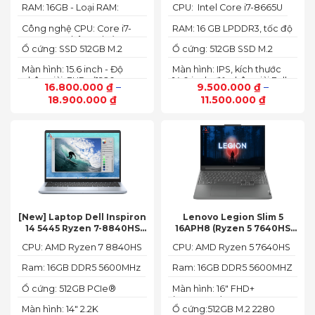
RAM: 16GB - Loại RAM:
CPU: Intel Core i7-8665U
Quadro T1000 4G, Màn
màn hình 14 inch FHD Cảm
DDR4
15.6” FHD+)
ứng x360
Công nghệ CPU: Core i7-
RAM: 16 GB LPDDR3, tốc độ
10750H, 6 nhân, 12 luồng
2133 MHz
Ổ cứng: SSD 512GB M.2
Ổ cứng: 512GB SSD M.2
PCIe NVMe
PCIe NVMe
Màn hình: 15.6 inch - Độ
Màn hình: IPS, kích thước
phân giải: FHD+ (1920 x
14.0 inch, độ phân giải Full
16.800.000
₫
–
9.500.000
₫
–
1200 px)
HD (1920 x 1080)
18.900.000
₫
11.500.000
₫
[New] Laptop Dell Inspiron
Lenovo Legion Slim 5
14 5445 Ryzen 7-8840HS
16APH8 (Ryzen 5 7640HS
(Ram 16GB SSD 512GB AMD
RAM 16GB SSD 512GB RTX
CPU: AMD Ryzen 7 8840HS
CPU: AMD Ryzen 5 7640HS
Radeon 780M Màn 14inch
4060 16″ FHD+ 144Hz)
2.2K)
Ram: 16GB DDR5 5600MHz
Ram: 16GB DDR5 5600MHZ
Ổ cứng: 512GB PCIe®
Màn hình: 16" FHD+
NVMe™ M.2 SSD
(1920x1200) IPS
Màn hình: 14" 2.2K
Ổ cứng:512GB M.2 2280