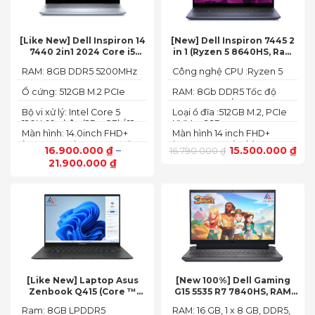
[Like New] Dell Inspiron 14
[New] Dell Inspiron 7445 2
7440 2in1 2024 Core i5
in 1 (Ryzen 5 8640HS, Ram
120U Ram 8GB SSD 512GB
8GB,SSD 512GB, AMD
RAM: 8GB DDR5 5200MHz
Công nghệ CPU :Ryzen 5
FHD+
Radeon,14 FHD+ Touch)
8640HS
Ổ cứng: 512GB M.2 PCIe
RAM: 8Gb DDR5 Tốc độ
NVMe SSD
BUS :5200MT/s
Bộ vi xử lý: Intel Core 5
Loại ổ đĩa :512GB M.2, PCIe
120U, 10 nhân (2P + 8E) / 12
NVMe, SSD
Màn hình: 14.0inch FHD+
Màn hình 14 inch FHD+
luồng
(1920 x 1200) 60Hz,250 nits
(1920 x 1200 pixels)
16.900.000
₫
–
15.500.000
₫
16.790.000
₫
21.900.000
₫
[Like New] Laptop Asus
[New 100%] Dell Gaming
Zenbook Q415 (Core ™
G15 5535 R7 7840HS, RAM
Ultra 5 125H, Ram 8GB, SSD
16GB, SSD 512GB, RTX 4060
Ram: 8GB LPDDR5
RAM: 16 GB, 1 x 8 GB, DDR5,
512GB, 14.0inch WUXGA
8G, 15.6-inch FHD 165Hz