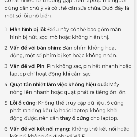
Có rất nhiều lỗi thường gặp trên laptop mà người
dùng cần chú ý và có thể cần sửa chữa. Dưới đây là
một số lỗi phổ biến:
Màn hình bị lỗi:
Điều này có thể bao gồm màn
hình bị nứt, sọc, mờ hoặc không hiển thị.
Vấn đề với bàn phím:
Bàn phím không hoạt
động, một số phím bị kẹt hoặc không nhận.
Vấn đề với Pin:
Pin không sạc, pin hết nhanh hoặc
laptop chỉ hoạt động khi cắm sạc.
Quạt tản nhiệt làm việc không hiệu quả:
Máy
nóng lên nhanh hoặc quạt phát ra tiếng ồn lớn.
Lỗi ổ cứng:
Không thể truy cập dữ liệu, ổ cứng
phát ra tiếng kêu lạ hoặc laptop không khởi
động được, nên cần
thay ổ cứng
cho laptop.
Vấn đề với kết nối mạng:
Không thể kết nối hoặc
kết nối không ổn định với Wi-Fi.