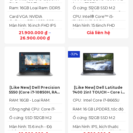
16GB, 512GB, RTX 4050 6GB,
3050 6GB, 15.6″ FHD 144Hz)
(14 Cores/ 20 Threads, up
(up to 32GB)
16″ FHD 165Hz)
Ram: 16GB Loại Ram: DDR5
Ổ cứng: 512GB SSD M.2
to 4.70 GHz, 24MB)
4800MHz
2242 PCIe® 4.0x4 NVMe®
Card VGA: NVIDIA
CPU: Intel® Core™ i5-
GeForce RTX 4050 6GB
12450HX (2.00GHz up to
Màn hình: 16 inch FHD IPS
Màn hình: 15.6inch FHD
(140W)
4.40GHz, 12MB Cache)
165Hz SlimBezel, sRGB
(1920x1080) IPS 300nits
21.900.000
₫
–
Giá liên hệ
100%, Acer ComfyView,
Anti-glare, 100%sRGB,
26.900.000
₫
500 nits
144Hz
-32%
[Like New] Dell Precision
[Like New] Dell Latitude
5550 (Core i7-10850H, RAM
7400 2in1 TOUCH – Core i7
16GB, SSD 512GB, Nvidia
8665U | Ram 16G | SSD 512G |
RAM: 16GB - Loại RAM:
CPU: Intel Core i7-8665U
Quadro T1000 4G, Màn
màn hình 14 inch FHD Cảm
DDR4
15.6” FHD+)
ứng x360
Công nghệ CPU: Core i7-
RAM: 16 GB LPDDR3, tốc độ
10750H, 6 nhân, 12 luồng
2133 MHz
Ổ cứng: SSD 512GB M.2
Ổ cứng: 512GB SSD M.2
PCIe NVMe
PCIe NVMe
Màn hình: 15.6 inch - Độ
Màn hình: IPS, kích thước
phân giải: FHD+ (1920 x
14.0 inch, độ phân giải Full