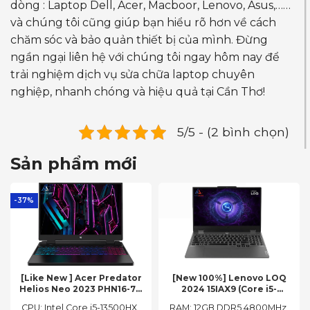
dòng : Laptop Dell, Acer, Macboor, Lenovo, Asus,……
và chúng tôi cũng giúp bạn hiểu rõ hơn về cách
chăm sóc và bảo quản thiết bị của mình. Đừng
ngần ngại liên hệ với chúng tôi ngay hôm nay để
trải nghiệm dịch vụ sửa chữa laptop chuyên
nghiệp, nhanh chóng và hiệu quả tại Cần Thơ!
5/5 - (2 bình chọn)
Sản phẩm mới
-37%
[Like New ] Acer Predator
[New 100%] Lenovo LOQ
Helios Neo 2023 PHN16-71-
2024 15IAX9 (Core i5-
54W3 (Core i5-13500HX,
12450HX, 12GB, 512GB, RTX
CPU: Intel Core i5-13500HX
RAM: 12GB DDR5 4800MHz