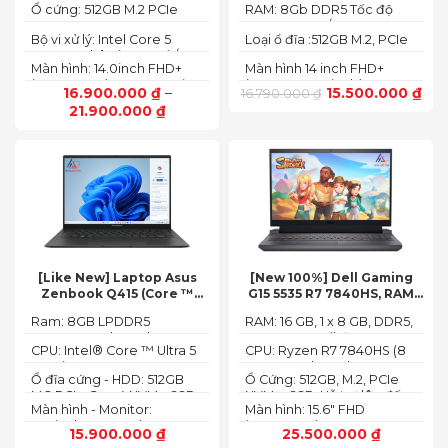
Ổ cứng: 512GB M.2 PCIe
RAM: 8Gb DDR5 Tốc độ
NVMe SSD
BUS :5200MT/s
Bộ vi xử lý: Intel Core 5
Loại ổ đĩa :512GB M.2, PCIe
120U, 10 nhân (2P + 8E) / 12
NVMe, SSD
Màn hình: 14.0inch FHD+
Màn hình 14 inch FHD+
luồng
(1920 x 1200) 60Hz,250 nits
(1920 x 1200 pixels)
16.900.000
₫
–
15.500.000
₫
16.790.000
₫
21.900.000
₫
[Like New] Laptop Asus
[New 100%] Dell Gaming
Zenbook Q415 (Core ™
G15 5535 R7 7840HS, RAM
Ultra 5 125H, Ram 8GB, SSD
16GB, SSD 512GB, RTX 4060
Ram: 8GB LPDDR5
RAM: 16 GB, 1 x 8 GB, DDR5,
512GB, 14.0inch WUXGA
8G, 15.6-inch FHD 165Hz
7467MHz on board
4800 MHz -Tối đa 32GB
OLED, Win 11)
Windows 11 Dark Shadow
CPU: Intel® Core ™ Ultra 5
CPU: Ryzen R7 7840HS (8
Gray
125H (3.60GHz up to
Cores, 16 Threads, 24MB
Ổ đĩa cứng - HDD: 512GB
Ổ Cứng: 512GB, M.2, PCIe
4.50GHz, 18MB Cache)
Cache, 3.80 GHz up to 5.1
M.2 PCIe Gen 4 NVMe SSD
NVMe, SSD-Hỗ trợ lên đến
GHz, 35-54W)
Màn hình - Monitor:
Màn hình: 15.6" FHD
4 TB (2 khe SSD)
14.0inch WUXGA (1920 x
(1920x1080) 165Hz, 3ms,
15.900.000
₫
25.500.000
₫
1200) 16:10, OLED, 500 nits,
sRGB-100%,