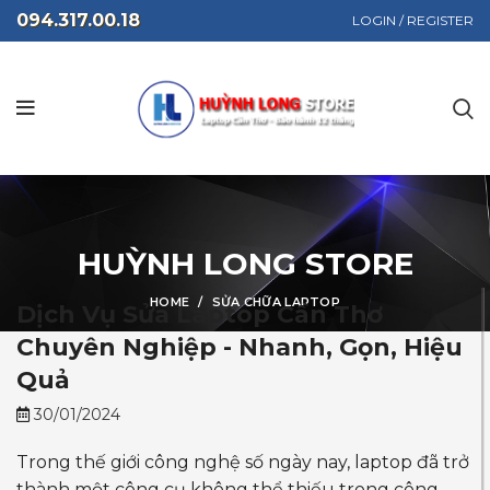
094.317.00.18
LOGIN / REGISTER
HUỲNH LONG STORE
HOME
SỬA CHỮA LAPTOP
Dịch Vụ Sửa Laptop Cần Thơ
Chuyên Nghiệp - Nhanh, Gọn, Hiệu
Quả
30/01/2024
Trong thế giới công nghệ số ngày nay, laptop đã trở
thành một công cụ không thể thiếu trong công