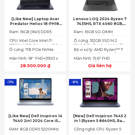
[Like New] Laptop Acer
Lenovo LOQ 2024 Ryzen 7
Predator Helios 18-PH18-
7435HS, RTX 4060 8GB,
71-756U 2023(Core Intel i7-
16GB, 512GB, 15.6′ FHD IPS
Ram: 16GB (16x1) DDR5
Ram: 16GB SO-DIMM
13700HX, RTX 4060 8GB,
144Hz, 100% sRGB
4800MHz (2x SO-DIMM
DDR5-5600 (max 64)
16GB, SSD 1TB, 18″ FHD+
CPU: Intel Core Intel i7-
Ổ cứng: 512GB SSD M.2
socket, up to 32GB
165HZ)
13700HX 3.7 GHz up to 5.0
2242 PCIe® 4.0x4 NVMe®
SDRAM)
Ổ cứng: 1TB PCIe NVMe
Bộ vi xử lý: AMD Ryzen™ 7
GHz 30MB
(2 slots nvme)
SED SSD
74355HS (8C / 16T, 3.8 /
Màn hình: 18'' FHD+(1920 x
Màn hình: 15.6" FHD
5.1GHz, 8MB L2 / 16MB L3)
1200) 165 Hz In-plane
(1920x1080) IPS 300nits
28.500.000
₫
Giá liên hệ
Switching (IPS)
Anti-glare, 100% sRGB,
Technology; ComfyView
144Hz, G-SYNC®
-11%
-8%
[Like New] Dell Inspiron 14
[New] Dell Inspiron 7445 2
7440 2in1 2024 Core i5
in 1 (Ryzen 5 8640HS, Ram
120U Ram 8GB SSD 512GB
8GB,SSD 512GB, AMD
RAM: 8GB DDR5 5200MHz
Công nghệ CPU :Ryzen 5
FHD+
Radeon,14 FHD+ Touch)
8640HS