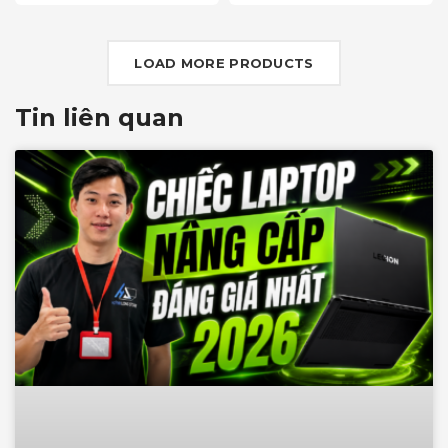
100% DCI-P3, Cảm ứng
ComfortViewPlus, NVIDIA
G-SYNC+DDS
LOAD MORE PRODUCTS
Tin liên quan