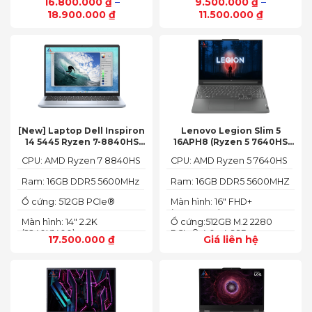
16.800.000
₫
–
9.500.000
₫
–
1200 px)
HD (1920 x 1080)
18.900.000
₫
11.500.000
₫
[New] Laptop Dell Inspiron
Lenovo Legion Slim 5
14 5445 Ryzen 7-8840HS
16APH8 (Ryzen 5 7640HS
(Ram 16GB SSD 512GB AMD
RAM 16GB SSD 512GB RTX
CPU: AMD Ryzen 7 8840HS
CPU: AMD Ryzen 5 7640HS
Radeon 780M Màn 14inch
4060 16″ FHD+ 144Hz)
2.2K)
Ram: 16GB DDR5 5600MHz
Ram: 16GB DDR5 5600MHZ
Ổ cứng: 512GB PCIe®
Màn hình: 16" FHD+
NVMe™ M.2 SSD
(1920x1200) IPS
Màn hình: 14" 2.2K
Ổ cứng:512GB M.2 2280
(2240X1400)
PCIe® 4.0 x4 SSD
17.500.000
₫
Giá liên hệ