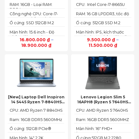
16GB, SSD 512GB, Nvidia
8665U | Ram 16G | SSD 512G |
RAM: 16GB - Loại RAM:
CPU: Intel Core i7-8665U
Quadro T1000 4G, Màn
màn hình 14 inch FHD Cảm
DDR4
15.6” FHD+)
ứng x360
Công nghệ CPU: Core i7-
RAM: 16 GB LPDDR3, tốc độ
10750H, 6 nhân, 12 luồng
2133 MHz
Ổ cứng: SSD 512GB M.2
Ổ cứng: 512GB SSD M.2
PCIe NVMe
PCIe NVMe
Màn hình: 15.6 inch - Độ
Màn hình: IPS, kích thước
phân giải: FHD+ (1920 x
14.0 inch, độ phân giải Full
16.800.000
₫
–
9.500.000
₫
–
1200 px)
HD (1920 x 1080)
18.900.000
₫
11.500.000
₫
[New] Laptop Dell Inspiron
Lenovo Legion Slim 5
14 5445 Ryzen 7-8840HS
16APH8 (Ryzen 5 7640HS
(Ram 16GB SSD 512GB AMD
RAM 16GB SSD 512GB RTX
CPU: AMD Ryzen 7 8840HS
CPU: AMD Ryzen 5 7640HS
Radeon 780M Màn 14inch
4060 16″ FHD+ 144Hz)
2.2K)
Ram: 16GB DDR5 5600MHz
Ram: 16GB DDR5 5600MHZ
Ổ cứng: 512GB PCIe®
Màn hình: 16" FHD+
NVMe™ M.2 SSD
(1920x1200) IPS
Màn hình: 14" 2.2K
Ổ cứng:512GB M.2 2280