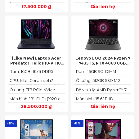
(2240X1400)
PCIe® 4.0 x4 SSD
17.500.000
₫
Giá liên hệ
[Like New] Laptop Acer
Lenovo LOQ 2024 Ryzen 7
Predator Helios 18-PH18-
7435HS, RTX 4060 8GB,
71-756U 2023(Core Intel i7-
16GB, 512GB, 15.6′ FHD IPS
Ram: 16GB (16x1) DDR5
Ram: 16GB SO-DIMM
13700HX, RTX 4060 8GB,
144Hz, 100% sRGB
4800MHz (2x SO-DIMM
DDR5-5600 (max 64)
16GB, SSD 1TB, 18″ FHD+
CPU: Intel Core Intel i7-
Ổ cứng: 512GB SSD M.2
socket, up to 32GB
165HZ)
13700HX 3.7 GHz up to 5.0
2242 PCIe® 4.0x4 NVMe®
SDRAM)
Ổ cứng: 1TB PCIe NVMe
Bộ vi xử lý: AMD Ryzen™ 7
GHz 30MB
(2 slots nvme)
SED SSD
74355HS (8C / 16T, 3.8 /
Màn hình: 18'' FHD+(1920 x
Màn hình: 15.6" FHD
5.1GHz, 8MB L2 / 16MB L3)
1200) 165 Hz In-plane
(1920x1080) IPS 300nits
28.500.000
₫
Giá liên hệ
Switching (IPS)
Anti-glare, 100% sRGB,
Technology; ComfyView
144Hz, G-SYNC®
-11%
-8%