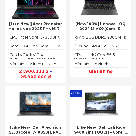
[Like New ] Acer Predator
[New 100%] Lenovo LOQ
Helios Neo 2023 PHN16-71-
2024 15IAX9 (Core i5-
54W3 (Core i5-13500HX,
12450HX, 12GB, 512GB, RTX
CPU: Intel Core i5-13500HX
RAM: 12GB DDR5 4800MHz
16GB, 512GB, RTX 4050 6GB,
3050 6GB, 15.6″ FHD 144Hz)
(14 Cores/ 20 Threads, up
(up to 32GB)
16″ FHD 165Hz)
Ram: 16GB Loại Ram: DDR5
Ổ cứng: 512GB SSD M.2
to 4.70 GHz, 24MB)
4800MHz
2242 PCIe® 4.0x4 NVMe®
Card VGA: NVIDIA
CPU: Intel® Core™ i5-
GeForce RTX 4050 6GB
12450HX (2.00GHz up to
Màn hình: 16 inch FHD IPS
Màn hình: 15.6inch FHD
(140W)
4.40GHz, 12MB Cache)
165Hz SlimBezel, sRGB
(1920x1080) IPS 300nits
21.900.000
₫
–
Giá liên hệ
100%, Acer ComfyView,
Anti-glare, 100%sRGB,
26.900.000
₫
500 nits
144Hz
-32%
[Like New] Dell Precision
[Like New] Dell Latitude
5550 (Core i7-10850H, RAM
7400 2in1 TOUCH – Core i7