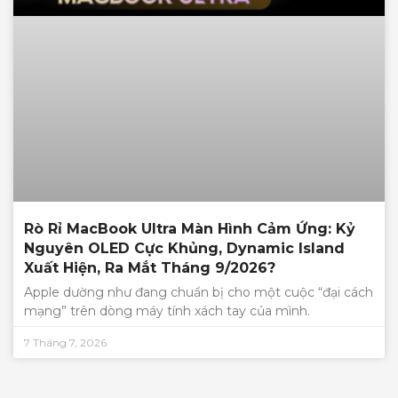
Rò Rỉ MacBook Ultra Màn Hình Cảm Ứng: Kỷ
Nguyên OLED Cực Khủng, Dynamic Island
Xuất Hiện, Ra Mắt Tháng 9/2026?
Apple dường như đang chuẩn bị cho một cuộc “đại cách
mạng” trên dòng máy tính xách tay của mình.
7 Tháng 7, 2026