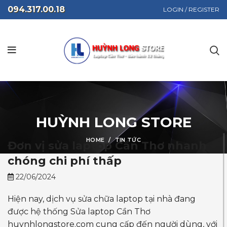
094.317.00.18
LOGIN / REGISTER
HUỲNH LONG STORE
HOME
TIN TỨC
Đơn vị sửa laptop Cần Thơ nhanh
chóng chi phí thấp
22/06/2024
Hiện nay, dịch vụ sửa chữa laptop tại nhà đang
được hệ thống
Sửa laptop Cần Thơ
huynhlongstore.com c
ung cấp đến người dùng, với