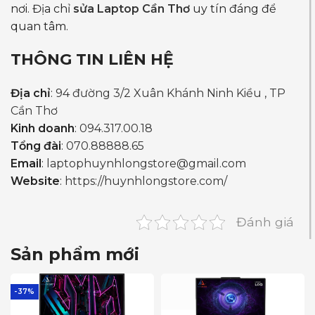
nơi. Địa chỉ
sửa Laptop Cần Thơ
uy tín đáng để
quan tâm.
THÔNG TIN LIÊN HỆ
Địa chỉ
:
94 đường 3/2 Xuân Khánh Ninh Kiều , TP
Cần Thơ
Kinh doanh
:
094.317.00.18
Tổng đài
:
070.88888.65
Email
:
laptophuynhlongstore@gmail.com
Website
:
https://huynhlongstore.com/
Đánh giá
Sản phẩm mới
-37%