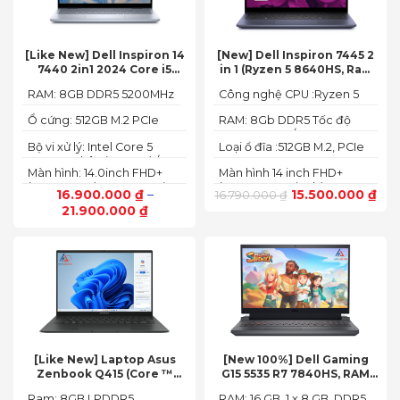
[Like New] Dell Inspiron 14
[New] Dell Inspiron 7445 2
7440 2in1 2024 Core i5
in 1 (Ryzen 5 8640HS, Ram
120U Ram 8GB SSD 512GB
8GB,SSD 512GB, AMD
RAM: 8GB DDR5 5200MHz
Công nghệ CPU :Ryzen 5
FHD+
Radeon,14 FHD+ Touch)
8640HS
Ổ cứng: 512GB M.2 PCIe
RAM: 8Gb DDR5 Tốc độ
NVMe SSD
BUS :5200MT/s
Bộ vi xử lý: Intel Core 5
Loại ổ đĩa :512GB M.2, PCIe
120U, 10 nhân (2P + 8E) / 12
NVMe, SSD
Màn hình: 14.0inch FHD+
Màn hình 14 inch FHD+
luồng
(1920 x 1200) 60Hz,250 nits
(1920 x 1200 pixels)
16.900.000
₫
–
15.500.000
₫
16.790.000
₫
21.900.000
₫
[Like New] Laptop Asus
[New 100%] Dell Gaming
Zenbook Q415 (Core ™
G15 5535 R7 7840HS, RAM
Ultra 5 125H, Ram 8GB, SSD
16GB, SSD 512GB, RTX 4060
Ram: 8GB LPDDR5
RAM: 16 GB, 1 x 8 GB, DDR5,