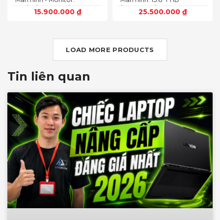
4 TB (2 khe SSD)
14.0inch WUXGA (1920 x
(1920x1080) 165Hz, 3ms,
15.900.000
₫
25.500.000
₫
1200) 16:10, OLED, 500 nits,
sRGB-100%,
100% DCI-P3, Cảm ứng
ComfortViewPlus, NVIDIA
G-SYNC+DDS
LOAD MORE PRODUCTS
Tin liên quan