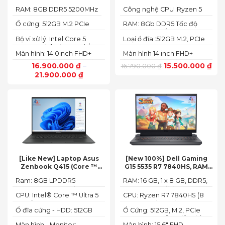
120U Ram 8GB SSD 512GB
8GB,SSD 512GB, AMD
RAM: 8GB DDR5 5200MHz
Công nghệ CPU :Ryzen 5
FHD+
Radeon,14 FHD+ Touch)
8640HS
Ổ cứng: 512GB M.2 PCIe
RAM: 8Gb DDR5 Tốc độ
NVMe SSD
BUS :5200MT/s
Bộ vi xử lý: Intel Core 5
Loại ổ đĩa :512GB M.2, PCIe
120U, 10 nhân (2P + 8E) / 12
NVMe, SSD
Màn hình: 14.0inch FHD+
Màn hình 14 inch FHD+
luồng
(1920 x 1200) 60Hz,250 nits
(1920 x 1200 pixels)
16.900.000
₫
–
15.500.000
₫
16.790.000
₫
21.900.000
₫
[Like New] Laptop Asus
[New 100%] Dell Gaming
Zenbook Q415 (Core ™
G15 5535 R7 7840HS, RAM
Ultra 5 125H, Ram 8GB, SSD
16GB, SSD 512GB, RTX 4060
Ram: 8GB LPDDR5
RAM: 16 GB, 1 x 8 GB, DDR5,
512GB, 14.0inch WUXGA
8G, 15.6-inch FHD 165Hz
7467MHz on board
4800 MHz -Tối đa 32GB
OLED, Win 11)
Windows 11 Dark Shadow
CPU: Intel® Core ™ Ultra 5
CPU: Ryzen R7 7840HS (8
Gray
125H (3.60GHz up to
Cores, 16 Threads, 24MB
Ổ đĩa cứng - HDD: 512GB
Ổ Cứng: 512GB, M.2, PCIe
4.50GHz, 18MB Cache)
Cache, 3.80 GHz up to 5.1
M.2 PCIe Gen 4 NVMe SSD
NVMe, SSD-Hỗ trợ lên đến
GHz, 35-54W)
Màn hình - Monitor:
Màn hình: 15.6" FHD