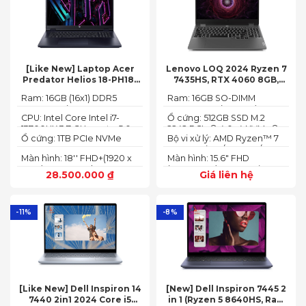
[Like New] Laptop Acer
Lenovo LOQ 2024 Ryzen 7
Predator Helios 18-PH18-
7435HS, RTX 4060 8GB,
71-756U 2023(Core Intel i7-
16GB, 512GB, 15.6′ FHD IPS
Ram: 16GB (16x1) DDR5
Ram: 16GB SO-DIMM
13700HX, RTX 4060 8GB,
144Hz, 100% sRGB
4800MHz (2x SO-DIMM
DDR5-5600 (max 64)
16GB, SSD 1TB, 18″ FHD+
CPU: Intel Core Intel i7-
Ổ cứng: 512GB SSD M.2
socket, up to 32GB
165HZ)
13700HX 3.7 GHz up to 5.0
2242 PCIe® 4.0x4 NVMe®
SDRAM)
Ổ cứng: 1TB PCIe NVMe
Bộ vi xử lý: AMD Ryzen™ 7
GHz 30MB
(2 slots nvme)
SED SSD
74355HS (8C / 16T, 3.8 /
Màn hình: 18'' FHD+(1920 x
Màn hình: 15.6" FHD
5.1GHz, 8MB L2 / 16MB L3)
1200) 165 Hz In-plane
(1920x1080) IPS 300nits
28.500.000
₫
Giá liên hệ
Switching (IPS)
Anti-glare, 100% sRGB,
Technology; ComfyView
144Hz, G-SYNC®
-11%
-8%
[Like New] Dell Inspiron 14
[New] Dell Inspiron 7445 2
7440 2in1 2024 Core i5
in 1 (Ryzen 5 8640HS, Ram