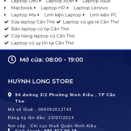
Laptop Dell
Laptop Acer
Laptop Asus
Macbook
Laptop HP
Laptop Lenovo
Laptop Msi
Linh kiện Laptop
Linh kiện PC
Sửa laptop Cần Thơ
Laptop cũ giá rẻ Cần Thơ
Bán laptop cũ tại Cần Thơ
Cửa hàng laptop cũ Cần Thơ
Laptop cũ uy tín tại Cần Thơ
Mở cửa: 08:00 - 19:00
HUỲNH LONG STORE
94 đường 3/2 Phường Ninh Kiều , TP Cần
Thơ
Mã số thuế : 086092012743
Đăng ký lần đầu: 23/07/2024
Nơi cấp : Chi cục thuế Quận Ninh Kiều
Kinh doanh:
094.317.00.18