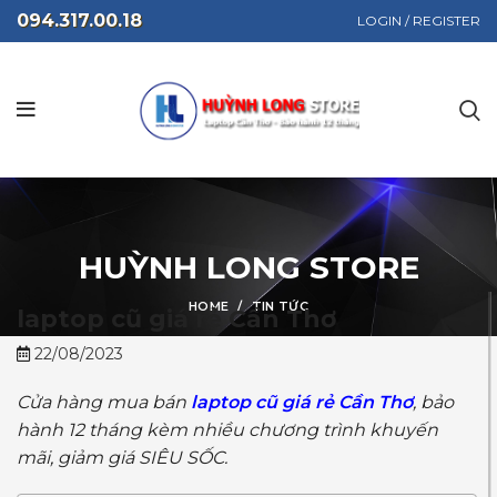
094.317.00.18
LOGIN / REGISTER
HUỲNH LONG STORE
HOME
TIN TỨC
laptop cũ giá rẻ Cần Thơ
22/08/2023
Cửa hàng mua bán
laptop cũ giá rẻ Cần Thơ
, bảo
hành 12 tháng kèm nhiều chương trình khuyến
mãi, giảm giá SIÊU SỐC.