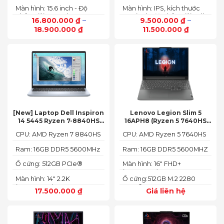
PCIe NVMe
PCIe NVMe
Màn hình: 15.6 inch - Độ
Màn hình: IPS, kích thước
phân giải: FHD+ (1920 x
14.0 inch, độ phân giải Full
16.800.000
₫
–
9.500.000
₫
–
1200 px)
HD (1920 x 1080)
18.900.000
₫
11.500.000
₫
[New] Laptop Dell Inspiron
Lenovo Legion Slim 5
14 5445 Ryzen 7-8840HS
16APH8 (Ryzen 5 7640HS
(Ram 16GB SSD 512GB AMD
RAM 16GB SSD 512GB RTX
CPU: AMD Ryzen 7 8840HS
CPU: AMD Ryzen 5 7640HS
Radeon 780M Màn 14inch
4060 16″ FHD+ 144Hz)
2.2K)
Ram: 16GB DDR5 5600MHz
Ram: 16GB DDR5 5600MHZ
Ổ cứng: 512GB PCIe®
Màn hình: 16" FHD+
NVMe™ M.2 SSD
(1920x1200) IPS
Màn hình: 14" 2.2K
Ổ cứng:512GB M.2 2280
(2240X1400)
PCIe® 4.0 x4 SSD
17.500.000
₫
Giá liên hệ