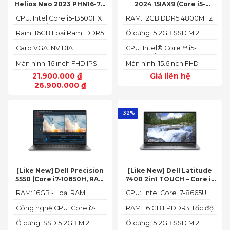
Helios Neo 2023 PHN16-71-
2024 15IAX9 (Core i5-
54W3 (Core i5-13500HX,
12450HX, 12GB, 512GB, RTX
CPU: Intel Core i5-13500HX
RAM: 12GB DDR5 4800MHz
16GB, 512GB, RTX 4050 6GB,
3050 6GB, 15.6″ FHD 144Hz)
(14 Cores/ 20 Threads, up
(up to 32GB)
16″ FHD 165Hz)
Ram: 16GB Loại Ram: DDR5
Ổ cứng: 512GB SSD M.2
to 4.70 GHz, 24MB)
4800MHz
2242 PCIe® 4.0x4 NVMe®
Card VGA: NVIDIA
CPU: Intel® Core™ i5-
GeForce RTX 4050 6GB
12450HX (2.00GHz up to
Màn hình: 16 inch FHD IPS
Màn hình: 15.6inch FHD
(140W)
4.40GHz, 12MB Cache)
165Hz SlimBezel, sRGB
(1920x1080) IPS 300nits
21.900.000
₫
–
Giá liên hệ
100%, Acer ComfyView,
Anti-glare, 100%sRGB,
26.900.000
₫
500 nits
144Hz
-32%
[Like New] Dell Precision
[Like New] Dell Latitude
5550 (Core i7-10850H, RAM
7400 2in1 TOUCH – Core i7
16GB, SSD 512GB, Nvidia
8665U | Ram 16G | SSD 512G |
RAM: 16GB - Loại RAM:
CPU: Intel Core i7-8665U
Quadro T1000 4G, Màn
màn hình 14 inch FHD Cảm
DDR4
15.6” FHD+)
ứng x360
Công nghệ CPU: Core i7-
RAM: 16 GB LPDDR3, tốc độ
10750H, 6 nhân, 12 luồng
2133 MHz
Ổ cứng: SSD 512GB M.2
Ổ cứng: 512GB SSD M.2