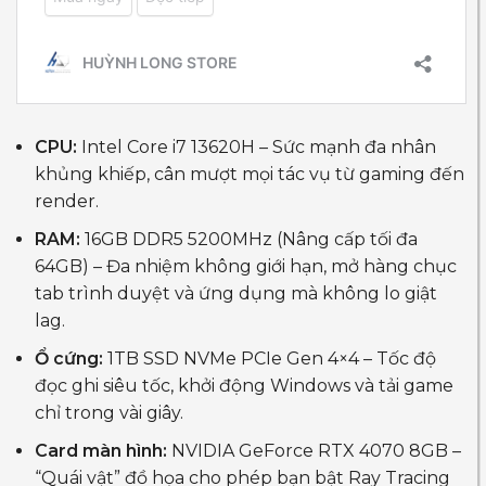
CPU:
Intel Core i7 13620H – Sức mạnh đa nhân
khủng khiếp, cân mượt mọi tác vụ từ gaming đến
render.
RAM:
16GB DDR5 5200MHz (Nâng cấp tối đa
64GB) – Đa nhiệm không giới hạn, mở hàng chục
tab trình duyệt và ứng dụng mà không lo giật
lag.
Ổ cứng:
1TB SSD NVMe PCIe Gen 4×4 – Tốc độ
đọc ghi siêu tốc, khởi động Windows và tải game
chỉ trong vài giây.
Card màn hình:
NVIDIA GeForce RTX 4070 8GB –
“Quái vật” đồ họa cho phép bạn bật Ray Tracing