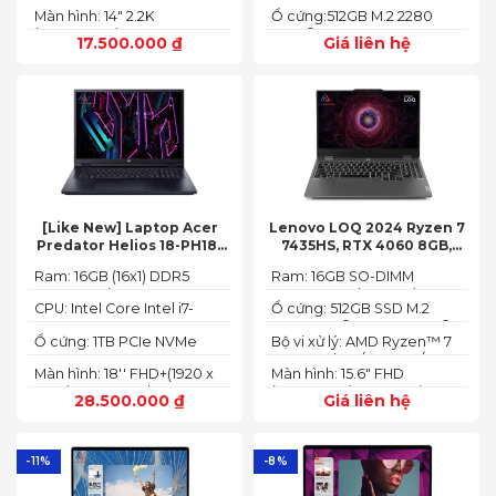
NVMe™ M.2 SSD
(1920x1200) IPS
Màn hình: 14" 2.2K
Ổ cứng:512GB M.2 2280
(2240X1400)
PCIe® 4.0 x4 SSD
17.500.000
₫
Giá liên hệ
[Like New] Laptop Acer
Lenovo LOQ 2024 Ryzen 7
Predator Helios 18-PH18-
7435HS, RTX 4060 8GB,
71-756U 2023(Core Intel i7-
16GB, 512GB, 15.6′ FHD IPS
Ram: 16GB (16x1) DDR5
Ram: 16GB SO-DIMM
13700HX, RTX 4060 8GB,
144Hz, 100% sRGB
4800MHz (2x SO-DIMM
DDR5-5600 (max 64)
16GB, SSD 1TB, 18″ FHD+
CPU: Intel Core Intel i7-
Ổ cứng: 512GB SSD M.2
socket, up to 32GB
165HZ)
13700HX 3.7 GHz up to 5.0
2242 PCIe® 4.0x4 NVMe®
SDRAM)
Ổ cứng: 1TB PCIe NVMe
Bộ vi xử lý: AMD Ryzen™ 7
GHz 30MB
(2 slots nvme)
SED SSD
74355HS (8C / 16T, 3.8 /
Màn hình: 18'' FHD+(1920 x
Màn hình: 15.6" FHD
5.1GHz, 8MB L2 / 16MB L3)
1200) 165 Hz In-plane
(1920x1080) IPS 300nits
28.500.000
₫
Giá liên hệ
Switching (IPS)
Anti-glare, 100% sRGB,
Technology; ComfyView
144Hz, G-SYNC®
-11%
-8%