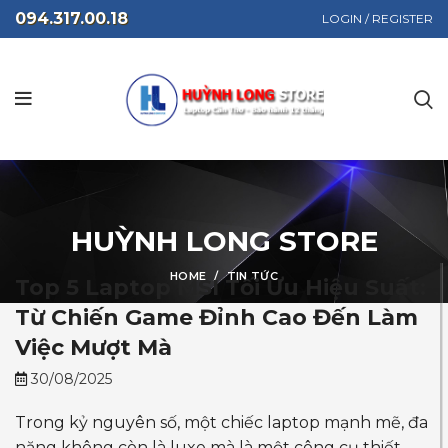
094.317.00.18
LOGIN / REGISTER
HUỲNH LONG STORE
HOME
TIN TỨC
Top 5 Laptop MSI Tối Ưu Hiệu Suất:
Từ Chiến Game Đỉnh Cao Đến Làm
Việc Mượt Mà
30/08/2025
Trong kỷ nguyên số, một chiếc laptop mạnh mẽ, đa
năng không còn là luxe mà là một công cụ thiết