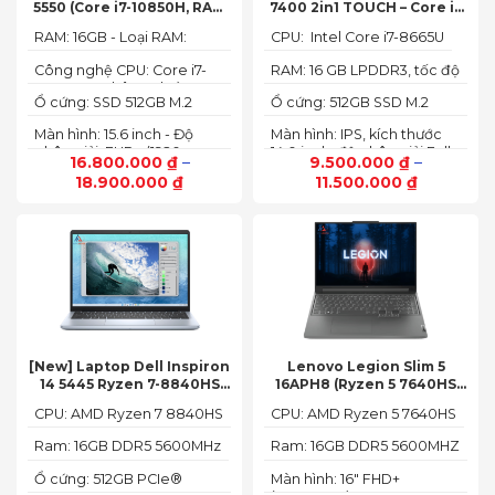
5550 (Core i7-10850H, RAM
7400 2in1 TOUCH – Core i7
16GB, SSD 512GB, Nvidia
8665U | Ram 16G | SSD 512G |
RAM: 16GB - Loại RAM:
CPU: Intel Core i7-8665U
Quadro T1000 4G, Màn
màn hình 14 inch FHD Cảm
DDR4
15.6” FHD+)
ứng x360
Công nghệ CPU: Core i7-
RAM: 16 GB LPDDR3, tốc độ
10750H, 6 nhân, 12 luồng
2133 MHz
Ổ cứng: SSD 512GB M.2
Ổ cứng: 512GB SSD M.2
PCIe NVMe
PCIe NVMe
Màn hình: 15.6 inch - Độ
Màn hình: IPS, kích thước
phân giải: FHD+ (1920 x
14.0 inch, độ phân giải Full
16.800.000
₫
–
9.500.000
₫
–
1200 px)
HD (1920 x 1080)
18.900.000
₫
11.500.000
₫
[New] Laptop Dell Inspiron
Lenovo Legion Slim 5
14 5445 Ryzen 7-8840HS
16APH8 (Ryzen 5 7640HS
(Ram 16GB SSD 512GB AMD
RAM 16GB SSD 512GB RTX
CPU: AMD Ryzen 7 8840HS
CPU: AMD Ryzen 5 7640HS
Radeon 780M Màn 14inch
4060 16″ FHD+ 144Hz)
2.2K)
Ram: 16GB DDR5 5600MHz
Ram: 16GB DDR5 5600MHZ
Ổ cứng: 512GB PCIe®
Màn hình: 16" FHD+