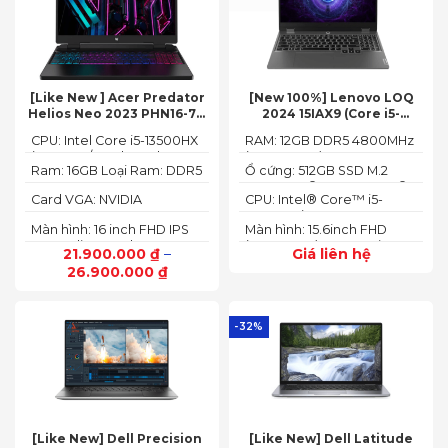
[Like New ] Acer Predator
[New 100%] Lenovo LOQ
Helios Neo 2023 PHN16-71-
2024 15IAX9 (Core i5-
54W3 (Core i5-13500HX,
12450HX, 12GB, 512GB, RTX
CPU: Intel Core i5-13500HX
RAM: 12GB DDR5 4800MHz
16GB, 512GB, RTX 4050 6GB,
3050 6GB, 15.6″ FHD 144Hz)
(14 Cores/ 20 Threads, up
(up to 32GB)
16″ FHD 165Hz)
Ram: 16GB Loại Ram: DDR5
Ổ cứng: 512GB SSD M.2
to 4.70 GHz, 24MB)
4800MHz
2242 PCIe® 4.0x4 NVMe®
Card VGA: NVIDIA
CPU: Intel® Core™ i5-
GeForce RTX 4050 6GB
12450HX (2.00GHz up to
Màn hình: 16 inch FHD IPS
Màn hình: 15.6inch FHD
(140W)
4.40GHz, 12MB Cache)
165Hz SlimBezel, sRGB
(1920x1080) IPS 300nits
21.900.000
₫
–
Giá liên hệ
100%, Acer ComfyView,
Anti-glare, 100%sRGB,
26.900.000
₫
500 nits
144Hz
-32%
[Like New] Dell Precision
[Like New] Dell Latitude