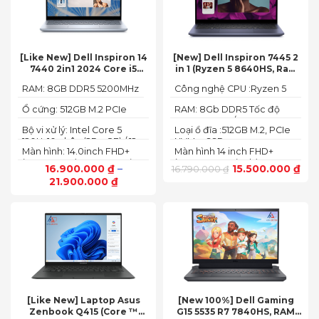
[Like New] Dell Inspiron 14
[New] Dell Inspiron 7445 2
7440 2in1 2024 Core i5
in 1 (Ryzen 5 8640HS, Ram
120U Ram 8GB SSD 512GB
8GB,SSD 512GB, AMD
RAM: 8GB DDR5 5200MHz
Công nghệ CPU :Ryzen 5
FHD+
Radeon,14 FHD+ Touch)
8640HS
Ổ cứng: 512GB M.2 PCIe
RAM: 8Gb DDR5 Tốc độ
NVMe SSD
BUS :5200MT/s
Bộ vi xử lý: Intel Core 5
Loại ổ đĩa :512GB M.2, PCIe
120U, 10 nhân (2P + 8E) / 12
NVMe, SSD
Màn hình: 14.0inch FHD+
Màn hình 14 inch FHD+
luồng
(1920 x 1200) 60Hz,250 nits
(1920 x 1200 pixels)
16.900.000
₫
–
15.500.000
₫
16.790.000
₫
21.900.000
₫
[Like New] Laptop Asus
[New 100%] Dell Gaming
Zenbook Q415 (Core ™
G15 5535 R7 7840HS, RAM