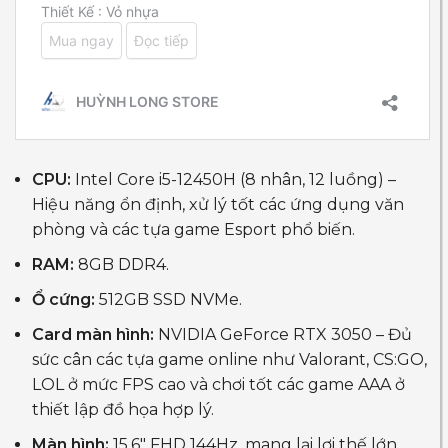
CPU:
Intel Core i5-12450H (8 nhân, 12 luồng) –
Hiệu năng ổn định, xử lý tốt các ứng dụng văn
phòng và các tựa game Esport phổ biến.
RAM:
8GB DDR4.
Ổ cứng:
512GB SSD NVMe.
Card màn hình:
NVIDIA GeForce RTX 3050 – Đủ
sức cân các tựa game online như Valorant, CS:GO,
LOL ở mức FPS cao và chơi tốt các game AAA ở
thiết lập đồ họa hợp lý.
Màn hình:
15.6″ FHD 144Hz, mang lại lợi thế lớn