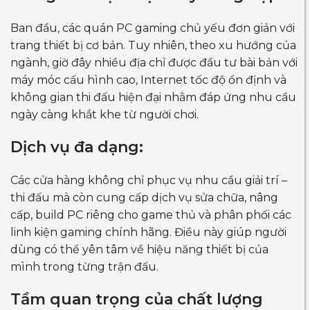
Ban đầu, các quán PC gaming chủ yếu đơn giản với
trang thiết bị cơ bản. Tuy nhiên, theo xu hướng của
ngành, giờ đây nhiều địa chỉ được đầu tư bài bản với
máy móc cấu hình cao, Internet tốc độ ổn định và
không gian thi đấu hiện đại nhằm đáp ứng nhu cầu
ngày càng khắt khe từ người chơi.
Dịch vụ đa dạng:
Các cửa hàng không chỉ phục vụ nhu cầu giải trí –
thi đấu mà còn cung cấp dịch vụ sửa chữa, nâng
cấp, build PC riêng cho game thủ và phân phối các
linh kiện gaming chính hãng. Điều này giúp người
dùng có thể yên tâm về hiệu năng thiết bị của
mình trong từng trận đấu.
Tầm quan trọng của chất lượng