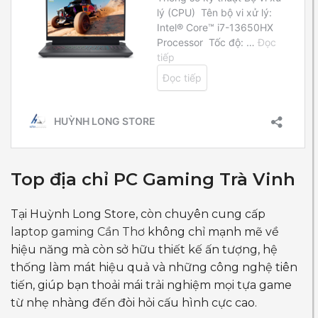
Top địa chỉ PC Gaming Trà Vinh
Tại Huỳnh Long Store, còn chuyên cung cấp
laptop gaming Cần Thơ
không chỉ mạnh mẽ về
hiệu năng mà còn sở hữu thiết kế ấn tượng, hệ
thống làm mát hiệu quả và những công nghệ tiên
tiến, giúp bạn thoải mái trải nghiệm mọi tựa game
từ nhẹ nhàng đến đòi hỏi cấu hình cực cao.