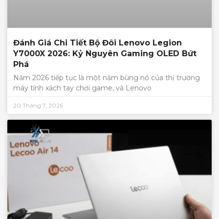
Đánh Giá Chi Tiết Bộ Đôi Lenovo Legion
Y7000X 2026: Kỷ Nguyên Gaming OLED Bứt
Phá
Năm 2026 tiếp tục là một năm bùng nổ của thị trường
máy tính xách tay chơi game, và Lenovo
20 Tháng 7, 2026