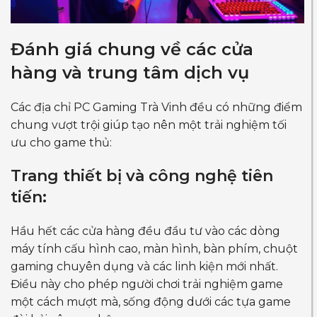
Đánh giá chung về các cửa
hàng và trung tâm dịch vụ
Các địa chỉ PC Gaming Trà Vinh đều có những điểm
chung vượt trội giúp tạo nên một trải nghiệm tối
ưu cho game thủ:
Trang thiết bị và công nghệ tiên
tiến:
Hầu hết các cửa hàng đều đầu tư vào các dòng
máy tính cấu hình cao, màn hình, bàn phím, chuột
gaming chuyên dụng và các linh kiện mới nhất.
Điều này cho phép người chơi trải nghiệm game
một cách mượt mà, sống động dưới các tựa game