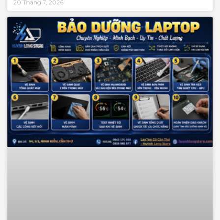
20 Tháng 7, 2026