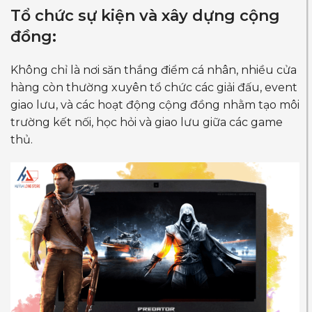
Tổ chức sự kiện và xây dựng cộng
đồng:
Không chỉ là nơi săn thắng điểm cá nhân, nhiều cửa
hàng còn thường xuyên tổ chức các giải đấu, event
giao lưu, và các hoạt động cộng đồng nhằm tạo môi
trường kết nối, học hỏi và giao lưu giữa các game
thủ.