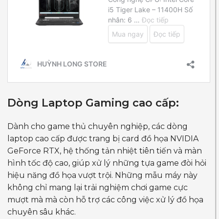
Dòng Laptop Gaming cao cấp:
Dành cho game thủ chuyên nghiệp, các dòng
laptop cao cấp được trang bị card đồ họa NVIDIA
GeForce RTX, hệ thống tản nhiệt tiên tiến và màn
hình tốc độ cao, giúp xử lý những tựa game đòi hỏi
hiệu năng đồ họa vượt trội. Những mẫu máy này
không chỉ mang lại trải nghiệm chơi game cực
mượt mà mà còn hỗ trợ các công việc xử lý đồ họa
chuyên sâu khác.