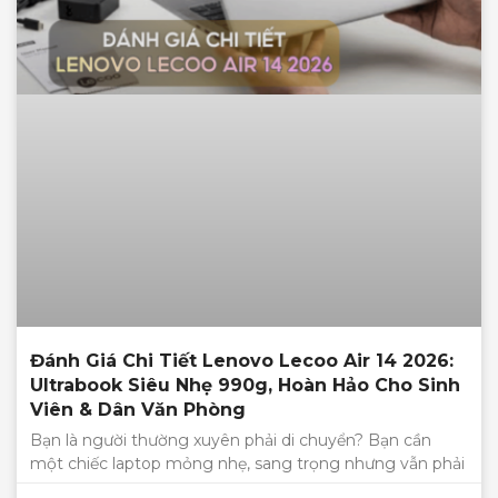
Đánh Giá Chi Tiết Lenovo Lecoo Air 14 2026:
Ultrabook Siêu Nhẹ 990g, Hoàn Hảo Cho Sinh
Viên & Dân Văn Phòng
Bạn là người thường xuyên phải di chuyển? Bạn cần
một chiếc laptop mỏng nhẹ, sang trọng nhưng vẫn phải