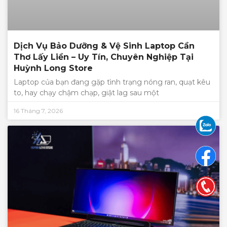
Dịch Vụ Bảo Dưỡng & Vệ Sinh Laptop Cần
Thơ Lấy Liền – Uy Tín, Chuyên Nghiệp Tại
Huỳnh Long Store
Laptop của bạn đang gặp tình trạng nóng ran, quạt kêu
to, hay chạy chậm chạp, giật lag sau một
16 Tháng 7, 2026