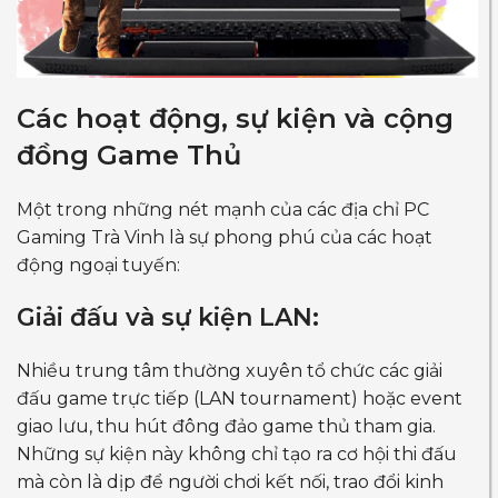
Các hoạt động, sự kiện và cộng
đồng Game Thủ
Một trong những nét mạnh của các địa chỉ PC
Gaming Trà Vinh là sự phong phú của các hoạt
động ngoại tuyến:
Giải đấu và sự kiện LAN:
Nhiều trung tâm thường xuyên tổ chức các giải
đấu game trực tiếp (LAN tournament) hoặc event
giao lưu, thu hút đông đảo game thủ tham gia.
Những sự kiện này không chỉ tạo ra cơ hội thi đấu
mà còn là dịp để người chơi kết nối, trao đổi kinh