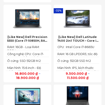
-32%
[Like New] Dell Precision
[Like New] Dell Latitude
5550 (Core i7-10850H, RAM
7400 2in1 TOUCH – Core i7
16GB, SSD 512GB, Nvidia
8665U | Ram 16G | SSD 512G |
RAM: 16GB - Loại RAM:
CPU: Intel Core i7-8665U
Quadro T1000 4G, Màn
màn hình 14 inch FHD Cảm
DDR4
15.6” FHD+)
ứng x360
Công nghệ CPU: Core i7-
RAM: 16 GB LPDDR3, tốc độ
10750H, 6 nhân, 12 luồng
2133 MHz
Ổ cứng: SSD 512GB M.2
Ổ cứng: 512GB SSD M.2
PCIe NVMe
PCIe NVMe
Màn hình: 15.6 inch - Độ
Màn hình: IPS, kích thước
phân giải: FHD+ (1920 x
14.0 inch, độ phân giải Full
16.800.000
₫
–
9.500.000
₫
–
1200 px)
HD (1920 x 1080)
18.900.000
₫
11.500.000
₫