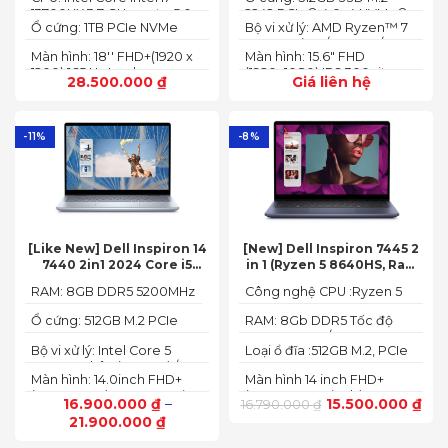
socket, up to 32GB
165HZ)
13700HX 3.7 GHz up to 5.0
2242 PCIe® 4.0x4 NVMe®
SDRAM)
Ổ cứng: 1TB PCIe NVMe
Bộ vi xử lý: AMD Ryzen™ 7
GHz 30MB
(2 slots nvme)
SED SSD
74355HS (8C / 16T, 3.8 /
Màn hình: 18'' FHD+(1920 x
Màn hình: 15.6" FHD
5.1GHz, 8MB L2 / 16MB L3)
1200) 165 Hz In-plane
(1920x1080) IPS 300nits
28.500.000
₫
Giá liên hệ
Switching (IPS)
Anti-glare, 100% sRGB,
Technology; ComfyView
144Hz, G-SYNC®
-11%
-8%
[Like New] Dell Inspiron 14
[New] Dell Inspiron 7445 2
7440 2in1 2024 Core i5
in 1 (Ryzen 5 8640HS, Ram
120U Ram 8GB SSD 512GB
8GB,SSD 512GB, AMD
RAM: 8GB DDR5 5200MHz
Công nghệ CPU :Ryzen 5
FHD+
Radeon,14 FHD+ Touch)
8640HS
Ổ cứng: 512GB M.2 PCIe
RAM: 8Gb DDR5 Tốc độ
NVMe SSD
BUS :5200MT/s
Bộ vi xử lý: Intel Core 5
Loại ổ đĩa :512GB M.2, PCIe
120U, 10 nhân (2P + 8E) / 12
NVMe, SSD
Màn hình: 14.0inch FHD+
Màn hình 14 inch FHD+
luồng
(1920 x 1200) 60Hz,250 nits
(1920 x 1200 pixels)
16.900.000
₫
–
15.500.000
₫
16.790.000
₫
21.900.000
₫